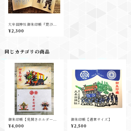
大牟田神社御朱印帳『毘沙門
さん』【通常サイズ】
¥2,300
同じカテゴリの商品
御朱印帳【見開きホルダータ
御朱印帳【通常サイズ】
イプ】
¥4,000
¥2,500