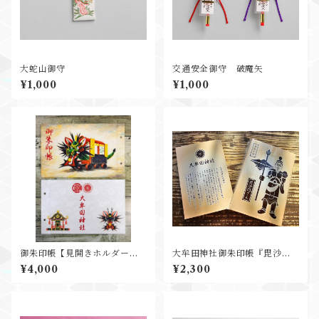
大蛇山御守
交通安全御守 破魔矢
¥1,000
¥1,000
御朱印帳【見開きホルダータ
大牟田神社御朱印帳『毘沙門
イプ】
さん』【通常サイズ】
¥4,000
¥2,300