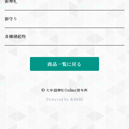
御神札
御守り
各種縁起物
商品一覧に戻る
© 大牟田神社Online授与所
Powered by