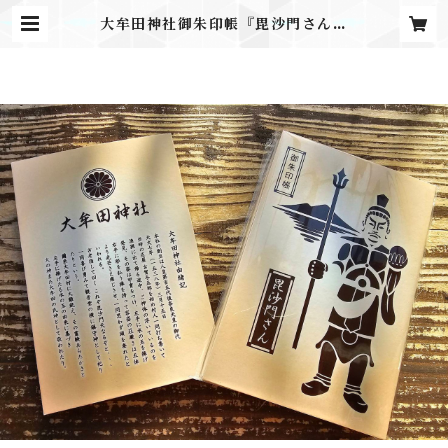
大牟田神社御朱印帳『毘沙門さん』
【通常サイズ】 | 大牟田神社Onlin
e授与所