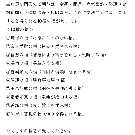
主な毘沙門天のご利益は、金運・開運・商売繁盛・勝運（合
格祈願）・健康長寿・厄除など。さらに毘沙門天には、信仰
すると得られる10種の福があります。
＜10種の福＞
①無尽の福（尽きることのない福）
②衆人愛敬の福（皆から愛される福）
③智慧の福（智慧により物事を正しく判断する福）
④長命の福（長生きする福）
⑤眷属衆太の福（周囲の信頼に恵まれる福）
⑥勝運の福​（勝負事に勝つ福）
⑦田畠能成の福​（田畑を豊作に導く福）
⑧蚕養如意の福（家業が成功する福）
⑨善識の福（良い教えを学ぶ福）
⑩仏果大菩提の福（悟りを得られる福）
たくさんの福をお受けください。